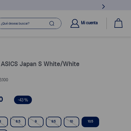
ué deseas buscar?
Mi cuenta
s ASICS Japan S White/White
3.100
0
-
43 %
8
8.5
9
9.5
10
10.5