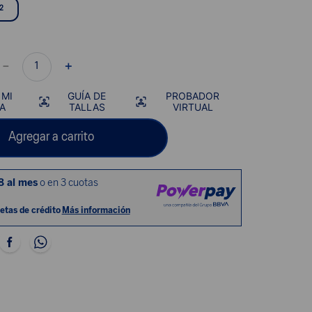
12
－
＋
 MI
GUÍA DE
PROBADOR
A
TALLAS
VIRTUAL
Agregar a carrito