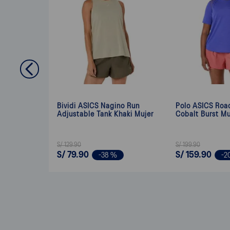
Bividi ASICS Nagino Run
Polo ASICS Roa
Adjustable Tank Khaki Mujer
Cobalt Burst Mu
S/
129
.
90
S/
199
.
90
S/
79
.
90
S/
159
.
90
-
38 %
-
2