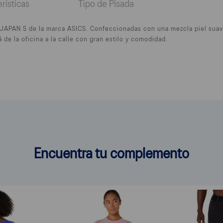
rísticas
Tipo de Pisada
re JAPAN S de la marca ASICS. Confeccionadas con una mezcla piel su
á de la oficina a la calle con gran estilo y comodidad.
Encuentra tu complemento