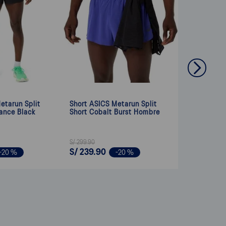
etarun Split
Short ASICS Metarun Split
ance Black
Short Cobalt Burst Hombre
S/
299
.
90
S/
239
.
90
-
20 %
-
20 %