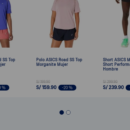
d SS Top
Polo ASICS Road SS Top
Short ASICS M
jer
Morganite Mujer
Short Perform
Hombre
S/
199
.
90
S/
299
.
90
S/
159
.
90
S/
239
.
90
0 %
-
20 %