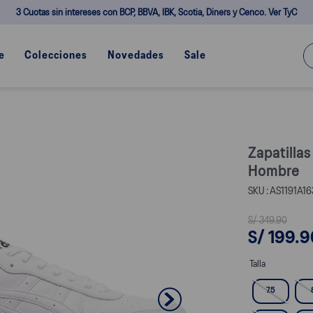
3 Cuotas sin intereses con BCP, BBVA, IBK, Scotia, Diners y Cenco. Ver TyC
¿Q
e
Colecciones
Novedades
Sale
Zapatilla
Hombre
AS1191A16
S/
349
.
90
S/
199
.
9
Talla
7.5