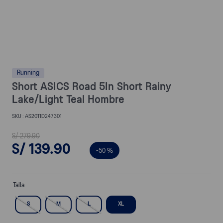
Running
Short ASICS Road 5In Short Rainy
Lake/Light Teal Hombre
AS2011D247.301
S/
279
.
90
S/
139
.
90
-
50 %
Talla
S
M
L
XL