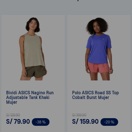
Bividi ASICS Nagino Run
Polo ASICS Road SS Top
Adjustable Tank Khaki
Cobalt Burst Mujer
Mujer
S/
129
.
90
S/
199
.
90
S/
79
.
90
S/
159
.
90
-
38 %
-
20 %