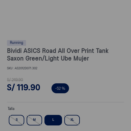
Running
Bividi ASICS Road All Over Print Tank
Saxon Green/Light Ube Mujer
AS2012D071.302
S/
249
.
90
S/
119
.
90
-
52 %
Talla
S
M
L
XL