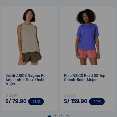
Bividi ASICS Nagino Run
Polo ASICS Road SS Top
Adjustable Tank Khaki
Cobalt Burst Mujer
Mujer
S/
129
.
90
S/
199
.
90
S/
79
.
90
S/
159
.
90
-
38 %
-
20 %