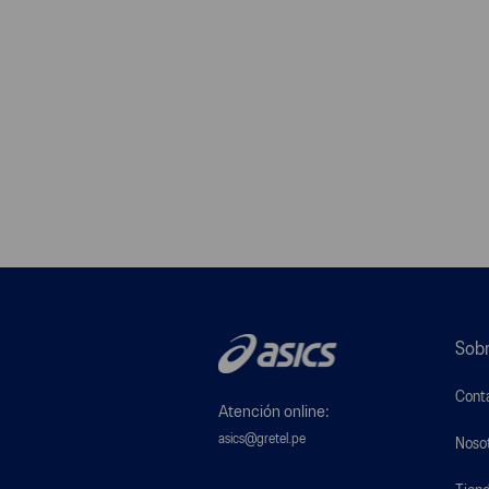
Sobr
Cont
Atención online:
asics@gretel.pe
Noso