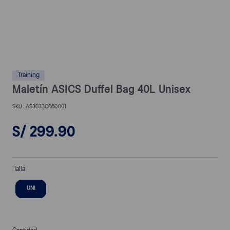
Training
Maletín ASICS Duffel Bag 40L Unisex
AS3033C060.001
S/
299
.
90
Talla
UNI