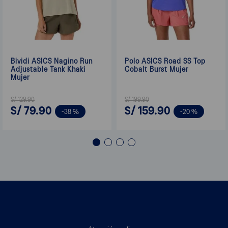
Bividi ASICS Nagino Run
Polo ASICS Road SS Top
Adjustable Tank Khaki
Cobalt Burst Mujer
Mujer
S/
129
.
90
S/
199
.
90
S/
79
.
90
S/
159
.
90
-
38 %
-
20 %