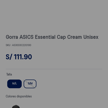
Gorra ASICS Essential Cap Cream Unisex
AS3033C220.100
S/
111
.
90
Talla
M/L
S/M
Colores disponibles