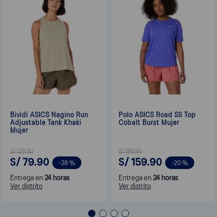
Bividi ASICS Nagino Run
Polo ASICS Road SS Top
Adjustable Tank Khaki
Cobalt Burst Mujer
Mujer
S/
129
.
90
S/
199
.
90
S/
79
.
90
S/
159
.
90
-
38 %
-
20 %
Entrega en
24 horas
Entrega en
24 horas
Ver distrito
Ver distrito