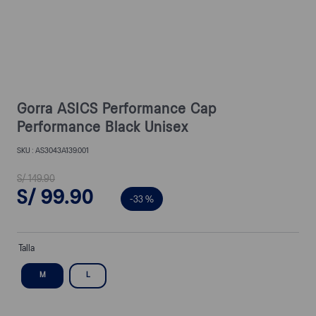
Gorra ASICS Performance Cap
Performance Black Unisex
AS3043A139.001
S/
149
.
90
S/
99
.
90
-
33 %
Talla
M
L