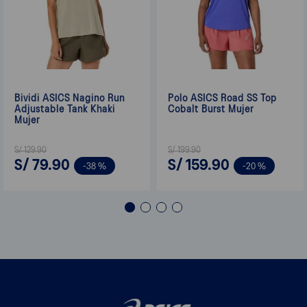
Bividi ASICS Nagino Run
Polo ASICS Road SS Top
Adjustable Tank Khaki
Cobalt Burst Mujer
Mujer
S/
129
.
90
S/
199
.
90
S/
79
.
90
S/
159
.
90
-
38 %
-
20 %