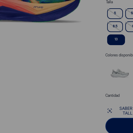
Talla
5
5
8.5
13
Colores disponib
Cantidad
SABER
TALL