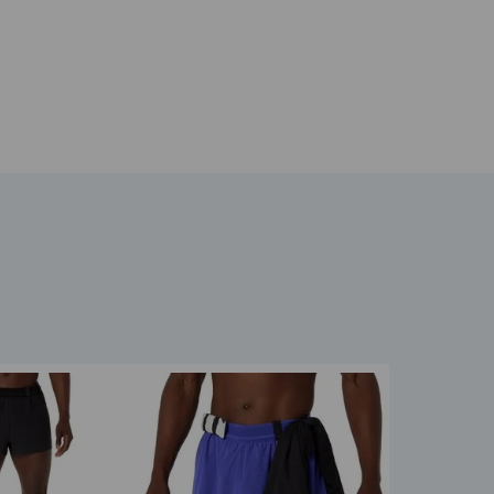
 de una nube y una pisada reactiva que es más ligera
cnología FF BLAST™.
ergía para un efecto de rebote de espuma mejorado
 y las emisiones de carbono en aproximadamente un