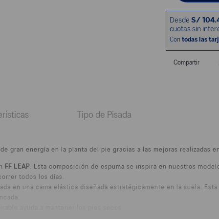
Compartir
rísticas
Tipo de Pisada
e gran energía en la planta del pie gracias a las mejoras realizadas 
ón
FF LEAP
. Esta composición de espuma se inspira en nuestros model
orrer todos los días.
rada en una cama elástica diseñada estratégicamente en la suela. Esta
ancada.
spirable ayuda a mantener los pies secos
el ajuste del mediopié y reduce el deslizamiento de la lengüeta.