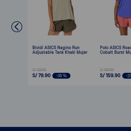
Bividi ASICS Nagino Run
Polo ASICS Roa
Adjustable Tank Khaki Mujer
Cobalt Burst Mu
S/
129
.
90
S/
199
.
90
S/
79
.
90
S/
159
.
90
-
38 %
-
2