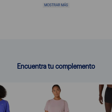
esuela que proporciona una combinación de amortiguación similar a la
MOSTRAR MÁS
gero y elástico, un 33 % más ligero y un 13 % más sensible que la te
seño de la parte inferior de la suela promueve un mayor retorno de en
o reflectante mejorado durante la noche y temprano en la mañana.
ido en solución que reduce el uso de agua en aproximadamente un 33%
o convencional.
Encuentra tu complemento