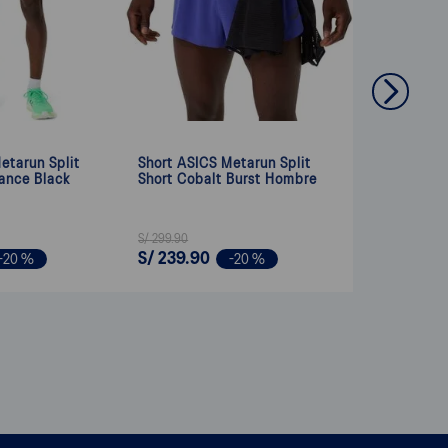
etarun Split
Short ASICS Metarun Split
ance Black
Short Cobalt Burst Hombre
S/
299
.
90
S/
239
.
90
-
20 %
-
20 %