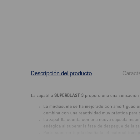
Descripción del producto
Caracte
La zapatilla
SUPERBLAST 3
proporciona una sensación d
La mediasuela se ha mejorado con amortiguaci
combina con una reactividad muy práctica para c
La zapatilla cuenta con una nueva cápsula inspi
enérgica al superar la fase de despegue de la z
Parte superior tejida diseñada: el material tran
Sistema de ajuste de lengüeta reforzada: mejora 