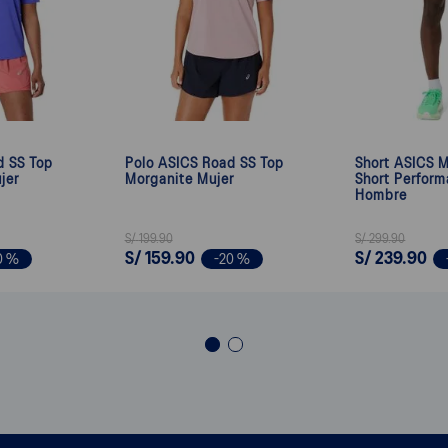
d SS Top
Polo ASICS Road SS Top
Short ASICS M
jer
Morganite Mujer
Short Perform
Hombre
S/
199
.
90
S/
299
.
90
S/
159
.
90
S/
239
.
90
0 %
-
20 %