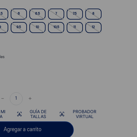
.5
6
6.5
7
7.5
8
9
9.5
10
10.5
11
12
les
－
＋
 MI
GUÍA DE
PROBADOR
A
TALLAS
VIRTUAL
Agregar a carrito