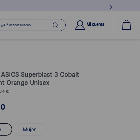
ué deseas buscar?
Mi cuenta
s ASICS Superblast 3 Cobalt
ht Orange Unisex
7.400
90
e
Mujer