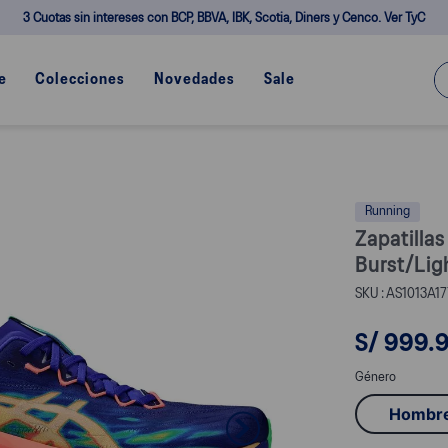
3 Cuotas sin intereses con BCP, BBVA, IBK, Scotia, Diners y Cenco. Ver TyC
¿Q
e
Colecciones
Novedades
Sale
Running
Zapatilla
Burst/Lig
AS1013A17
S/
999
.
Género
Hombr