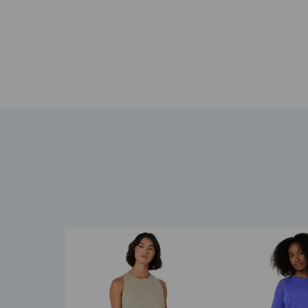
Amortiguación
FF BLAST™ PLUS
: espuma de entr
que la FF BLAST™.
Amortiguación FF LEAP™: nuestro material más li
Forma de suela inspirada en un trampolín: el di
durante el despegue.
Detalles reflectantes: visibilidad para un brill
La plantilla se produce con el proceso de teñ
45% en comparación con la tecnología de teñid