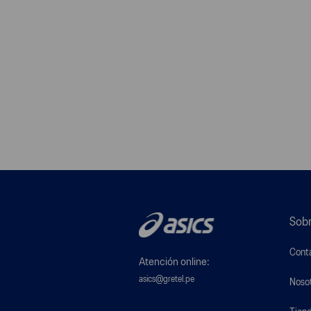
Sobr
Cont
Atención online:
asics@gretel.pe
Noso