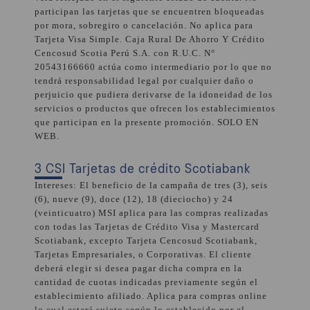
participan las tarjetas que se encuentren bloqueadas
por mora, sobregiro o cancelación. No aplica para
Tarjeta Visa Simple. Caja Rural De Ahorro Y Crédito
Cencosud Scotia Perú S.A. con R.U.C. N°
20543166660 actúa como intermediario por lo que no
tendrá responsabilidad legal por cualquier daño o
perjuicio que pudiera derivarse de la idoneidad de los
servicios o productos que ofrecen los establecimientos
que participan en la presente promoción. SOLO EN
WEB.
3 CSI Tarjetas de crédito Scotiabank
Intereses: El beneficio de la campaña de tres (3), seis
(6), nueve (9), doce (12), 18 (dieciocho) y 24
(veinticuatro) MSI aplica para las compras realizadas
con todas las Tarjetas de Crédito Visa y Mastercard
Scotiabank, excepto Tarjeta Cencosud Scotiabank,
Tarjetas Empresariales, o Corporativas. El cliente
deberá elegir si desea pagar dicha compra en la
cantidad de cuotas indicadas previamente según el
establecimiento afiliado. Aplica para compras online
lo cual estará sujeto según lo establecido por el