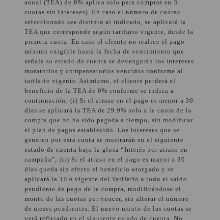
anual (TEA) de 0% aplica solo para compras en 3
cuotas sin intereses). En caso el número de cuotas
seleccionado sea distinto al indicado, se aplicará la
TEA que corresponde según tarifario vigente, desde la
primera cuota. En caso el cliente no realice el pago
mínimo exigible hasta la fecha de vencimiento que
señala su estado de cuenta se devengarán los intereses
moratorios y compensatorios vencidos conforme al
tarifario vigente. Asimismo, el cliente perderá el
beneficio de la TEA de 0% conforme se indica a
continuación: (i) Si el atraso en el pago es menor a 30
días se aplicará la TEA de 29.9% solo a la cuota de la
compra que no ha sido pagada a tiempo, sin modificar
el plan de pagos establecido. Los intereses que se
generen por esta cuota se mostrarán en el siguiente
estado de cuenta bajo la glosa “Interés por atraso en
campaña”; (ii) Si el atraso en el pago es mayor a 30
días queda sin efecto el beneficio otorgado y se
aplicará la TEA vigente del Tarifario a todo el saldo
pendiente de pago de la compra, modificándose el
monto de las cuotas por vencer, sin alterar el número
de meses pendientes. El nuevo monto de las cuotas se
verá reflejado en el siguiente estado de cuenta. No