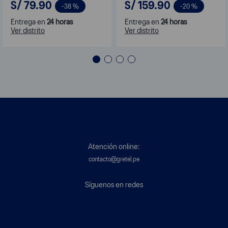
S/
79
.
90
S/
159
.
90
-
38 %
-
20 %
Entrega en
24 horas
Entrega en
24 horas
Ver distrito
Ver distrito
Atención online:
contacto@gretel.pe
Síguenos en redes