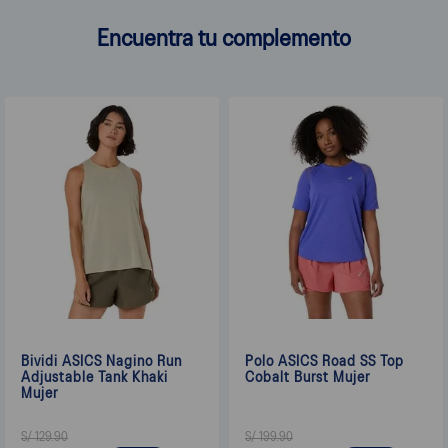
Encuentra tu complemento
Bividi ASICS Nagino Run
Polo ASICS Road SS Top
Adjustable Tank Khaki
Cobalt Burst Mujer
Mujer
S/
129
.
90
S/
199
.
90