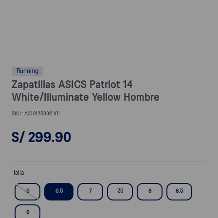
Running
Zapatillas ASICS Patriot 14
White/Illuminate Yellow Hombre
AS1012B836.101
S/
299
.
90
Talla
6
6.5
7
7.5
8
8.5
9