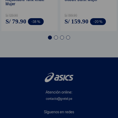
Mujer
S/
129
.
90
S/
199
.
90
S/
79
.
90
S/
159
.
90
-
38 %
-
20 %
Atención online:
contacto@gretel.pe
Síguenos en redes