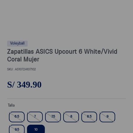
Voleyball
Zapatillas ASICS Upcourt 6 White/Vivid
Coral Mujer
AS1072A107.102
S/
349
.
90
Talla
6.5
7
7.5
8
8.5
9
9.5
10