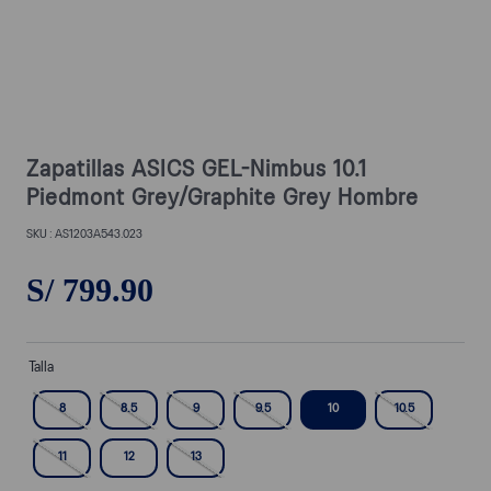
Zapatillas ASICS GEL-Nimbus 10.1
Piedmont Grey/Graphite Grey Hombre
AS1203A543.023
S/
799
.
90
Talla
8
8.5
9
9.5
10
10.5
11
12
13