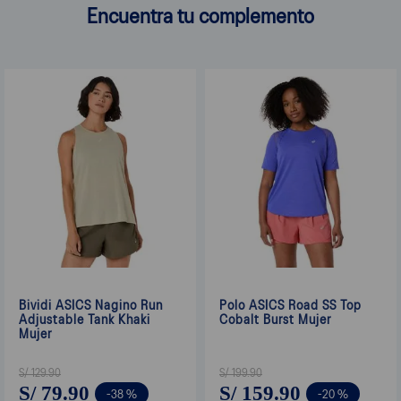
Encuentra tu complemento
Bividi ASICS Nagino Run
Polo ASICS Road SS Top
Adjustable Tank Khaki
Cobalt Burst Mujer
Mujer
S/
129
.
90
S/
199
.
90
S/
79
.
90
S/
159
.
90
-
38 %
-
20 %