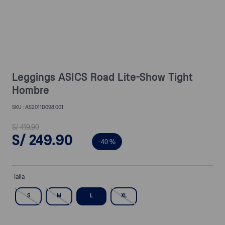
Leggings ASICS Road Lite-Show Tight
Hombre
AS2011D098.001
S/
419
.
90
S/
249
.
90
-
40 %
Talla
S
M
L
XL