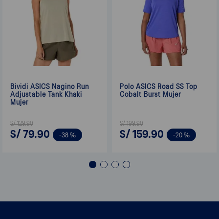
Bividi ASICS Nagino Run
Polo ASICS Road SS Top
Adjustable Tank Khaki
Cobalt Burst Mujer
Mujer
S/
129
.
90
S/
199
.
90
S/
79
.
90
S/
159
.
90
-
38 %
-
20 %