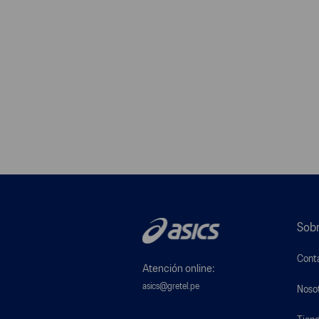
Sobr
Cont
Atención online:
asics@gretel.pe
Noso