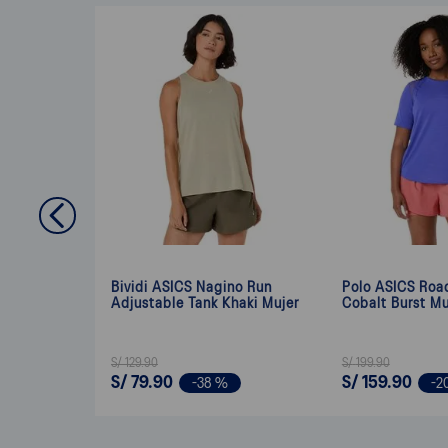
Bividi ASICS Nagino Run
Polo ASICS Roa
Adjustable Tank Khaki Mujer
Cobalt Burst Mu
S/
129
.
90
S/
199
.
90
S/
79
.
90
S/
159
.
90
-
38 %
-
2