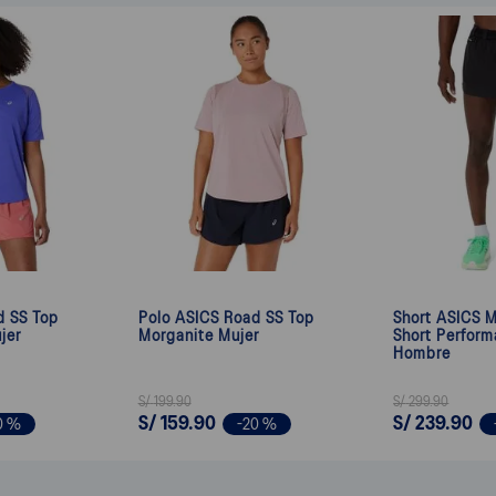
d SS Top
Polo ASICS Road SS Top
Short ASICS M
jer
Morganite Mujer
Short Perform
Hombre
S/
199
.
90
S/
299
.
90
S/
159
.
90
S/
239
.
90
0 %
-
20 %