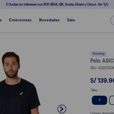
3 Cuotas sin intereses con BCP, BBVA, IBK, Scotia, Diners y Cenco. Ver TyC
¿Q
e
Colecciones
Novedades
Sale
Running
Polo ASIC
AS2011D24
S/
139
.
9
Talla
S
Colores disponib