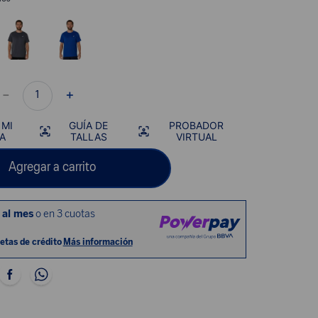
－
＋
 MI
GUÍA DE
PROBADOR
A
TALLAS
VIRTUAL
Agregar a carrito