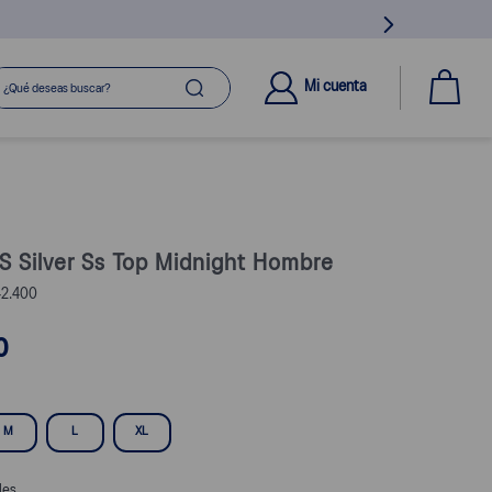
ué deseas buscar?
Mi cuenta
S Silver Ss Top Midnight Hombre
2.400
0
M
L
XL
les