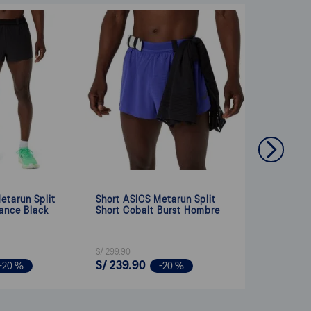
etarun Split
Short ASICS Metarun Split
ance Black
Short Cobalt Burst Hombre
S/
299
.
90
S/
239
.
90
-
20 %
-
20 %