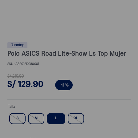
Running
Polo ASICS Road Lite-Show Ls Top Mujer
AS2012D080.001
S/
219
.
90
S/
129
.
90
-
41 %
Talla
S
M
L
XL