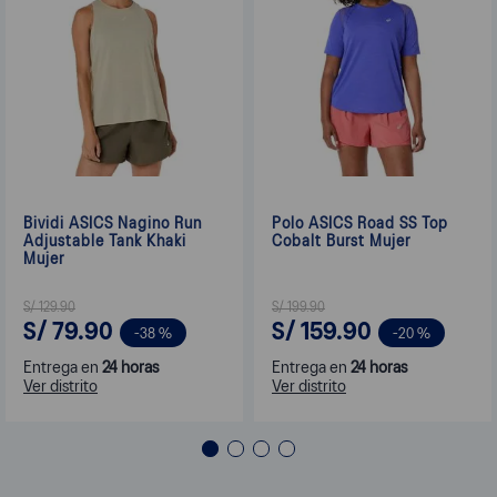
Bividi ASICS Nagino Run
Polo ASICS Road SS Top
Adjustable Tank Khaki
Cobalt Burst Mujer
Mujer
S/
129
.
90
S/
199
.
90
S/
79
.
90
S/
159
.
90
-
38 %
-
20 %
Entrega en
24 horas
Entrega en
24 horas
Ver distrito
Ver distrito