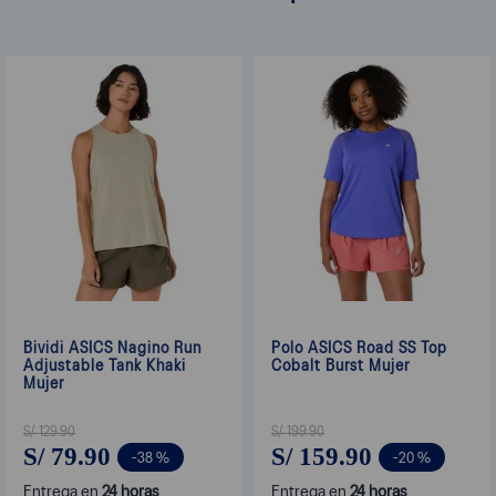
Bividi ASICS Nagino Run
Polo ASICS Road SS Top
Adjustable Tank Khaki
Cobalt Burst Mujer
Mujer
S/
129
.
90
S/
199
.
90
S/
79
.
90
S/
159
.
90
-
38 %
-
20 %
Entrega en
24 horas
Entrega en
24 horas