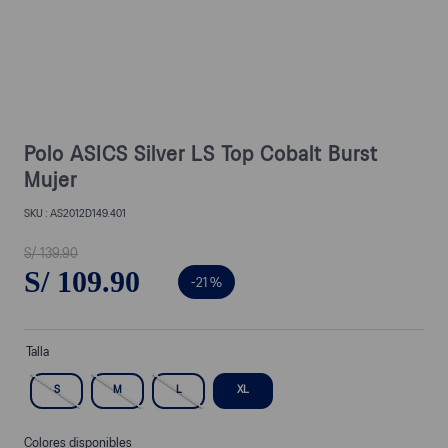
Polo ASICS Silver LS Top Cobalt Burst
Mujer
AS2012D149.401
S/
139
.
90
S/
109
.
90
-
21 %
Talla
S
M
L
XL
Colores disponibles