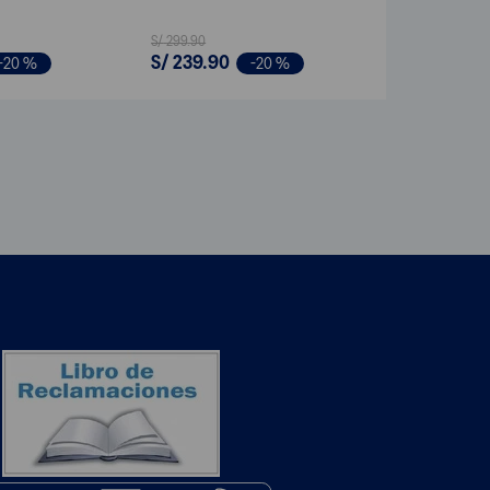
S/
299
.
90
S/
239
.
90
-
20 %
-
20 %