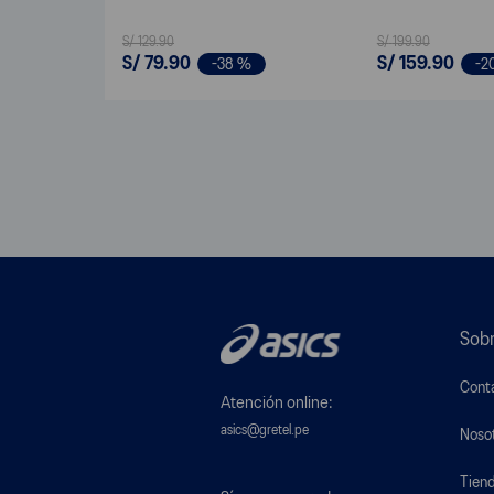
S/
129
.
90
S/
199
.
90
S/
79
.
90
S/
159
.
90
-
38 %
-
2
Sobr
Cont
Atención online:
asics@gretel.pe
Noso
Tien