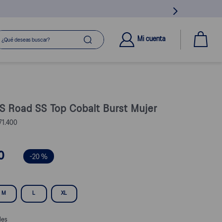
ué deseas buscar?
Mi cuenta
S Road SS Top Cobalt Burst Mujer
1.400
0
-
20 %
M
L
XL
les