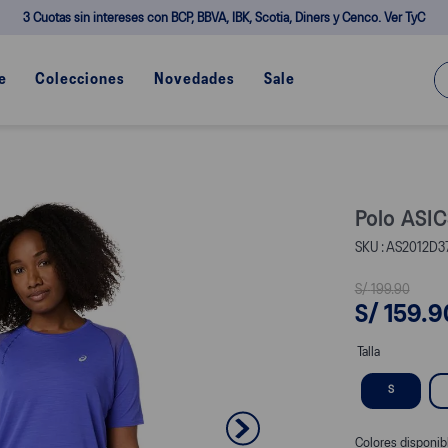
3 Cuotas sin intereses con BCP, BBVA, IBK, Scotia, Diners y Cenco. Ver TyC
¿Q
e
Colecciones
Novedades
Sale
Polo ASIC
AS2012D37
S/
199
.
90
S/
159
.
9
Talla
S
Colores disponib