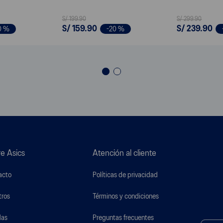
S/
199
.
90
S/
299
.
90
S/
159
.
90
S/
239
.
90
0 %
-
20 %
e Asics
Atención al cliente
acto
Políticas de privacidad
tros
Términos y condiciones
das
Preguntas frecuentes