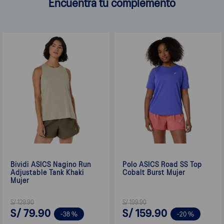
Encuentra tu complemento
Bividi ASICS Nagino Run
Polo ASICS Road SS Top
Adjustable Tank Khaki
Cobalt Burst Mujer
Mujer
S/
129
.
90
S/
199
.
90
S/
79
.
90
S/
159
.
90
-
38 %
-
20 %