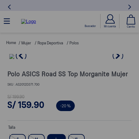
Mujer
Ropa Deportiva
Polos
Polo ASICS Road SS Top Morganite Mujer
AS2012D371.700
S/
199
.
90
S/
159
.
90
-
20 %
Talla