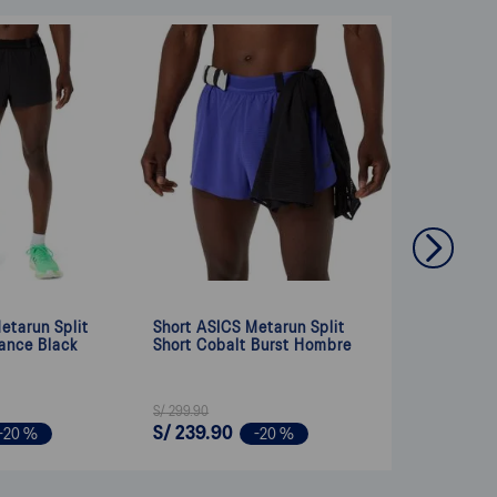
etarun Split
Short ASICS Metarun Split
ance Black
Short Cobalt Burst Hombre
S/
299
.
90
S/
239
.
90
-
20 %
-
20 %