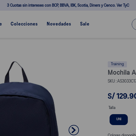
3 Cuotas sin intereses con BCP, BBVA, IBK, Scotia, Diners y Cenco. Ver TyC
¿Q
e
Colecciones
Novedades
Sale
Training
Mochila A
AS3033C13
S/
129
.
9
Talla
UNI
Colores disponib