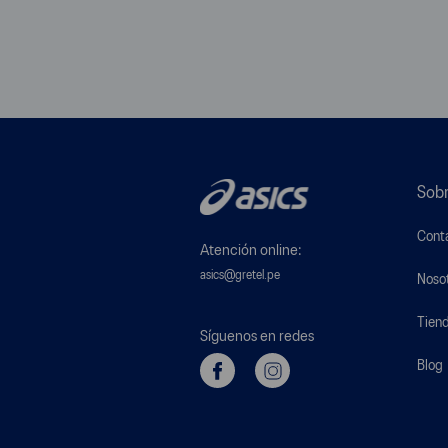
Sobr
Cont
Atención online:
asics@gretel.pe
Noso
Tien
Síguenos en redes
Blog