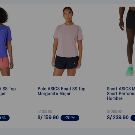
d SS Top
Polo ASICS Road SS Top
Short ASICS M
jer
Morganite Mujer
Short Perform
Hombre
S/
199
.
90
S/
299
.
90
S/
159
.
90
S/
239
.
90
0 %
-
20 %