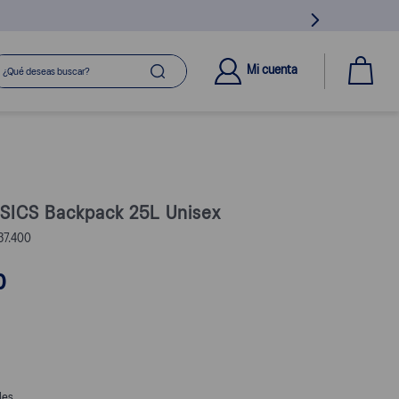
ué deseas buscar?
Mi cuenta
SICS Backpack 25L Unisex
7.400
0
les