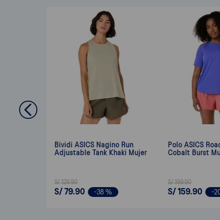
Bividi ASICS Nagino Run
Polo ASICS Roa
Adjustable Tank Khaki Mujer
Cobalt Burst Mu
S/
129
.
90
S/
199
.
90
S/
79
.
90
S/
159
.
90
-
38 %
-
2