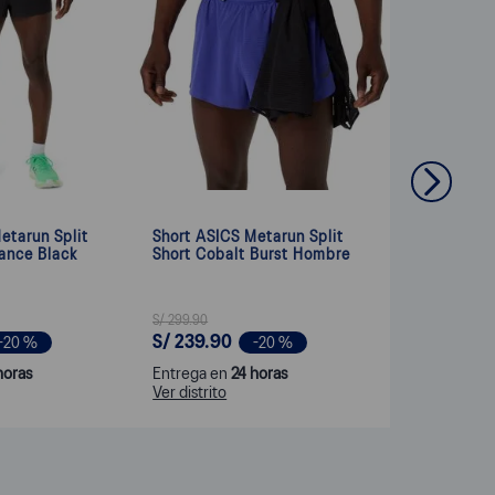
etarun Split
Short ASICS Metarun Split
ance Black
Short Cobalt Burst Hombre
S/
299
.
90
S/
239
.
90
-
20 %
-
20 %
horas
Entrega en
24 horas
Ver distrito