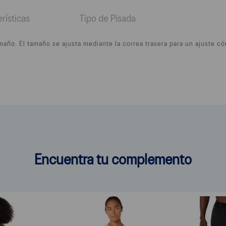
rísticas
Tipo de Pisada
amaño. El tamaño se ajusta mediante la correa trasera para un ajuste c
Encuentra tu complemento