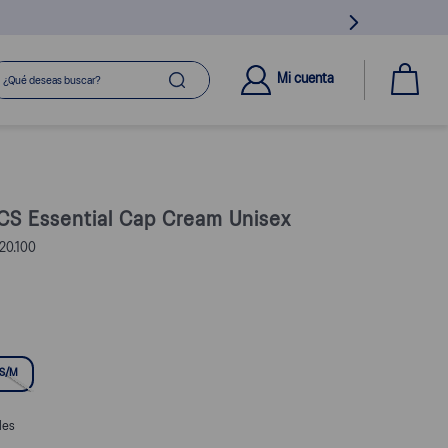
ué deseas buscar?
Mi cuenta
CS Essential Cap Cream Unisex
20.100
S/M
les