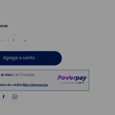
horas
－
＋
Agregar a carrito