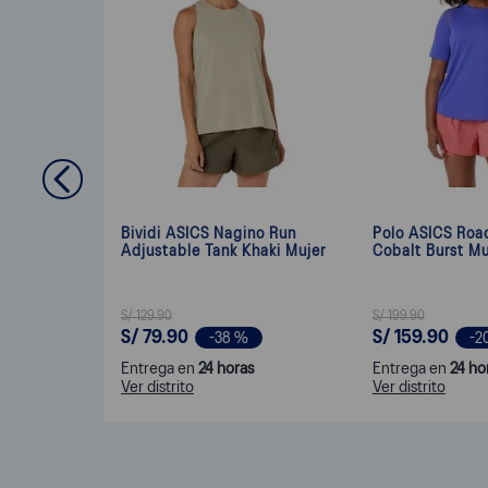
Bividi ASICS Nagino Run
Polo ASICS Roa
Adjustable Tank Khaki Mujer
Cobalt Burst Mu
S/
129
.
90
S/
199
.
90
S/
79
.
90
S/
159
.
90
-
38 %
-
2
Entrega en
24 horas
Entrega en
24 ho
Ver distrito
Ver distrito