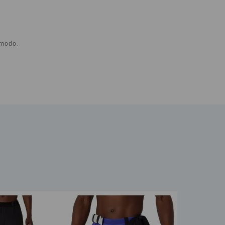
ómodo.