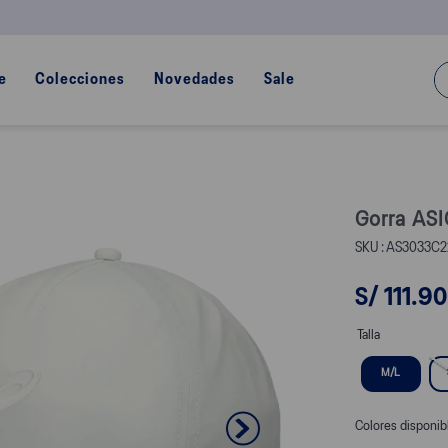
¿Q
e
Colecciones
Novedades
Sale
Gorra ASI
AS3033C2
S/
111
.
90
Talla
M/L
Colores disponib