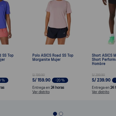
d SS Top
Polo ASICS Road SS Top
Short ASICS M
jer
Morganite Mujer
Short Perform
Hombre
S/
199
.
90
S/
299
.
90
S/
159
.
90
S/
239
.
90
0 %
-
20 %
ras
Entrega en
24 horas
Entrega en
24 
Ver distrito
Ver distrito