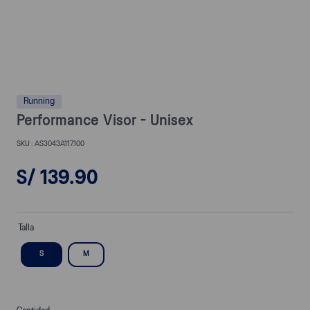
Running
Performance Visor - Unisex
AS3043A117.100
S/
139
.
90
Talla
S
M