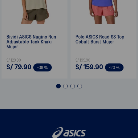
Bividi ASICS Nagino Run
Polo ASICS Road SS Top
Adjustable Tank Khaki
Cobalt Burst Mujer
Mujer
S/
129
.
90
S/
199
.
90
S/
79
.
90
S/
159
.
90
-
38 %
-
20 %