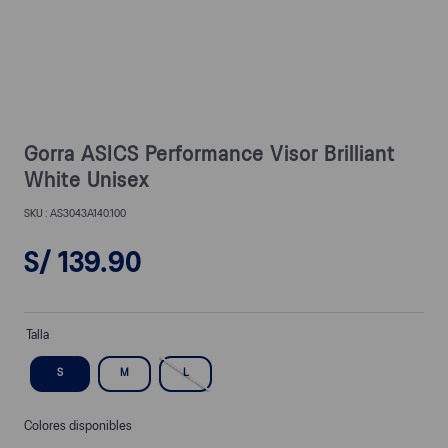
Gorra ASICS Performance Visor Brilliant
White Unisex
AS3043A140.100
S/
139
.
90
Talla
S
M
L
Colores disponibles