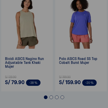
Bividi ASICS Nagino Run
Polo ASICS Road SS Top
Adjustable Tank Khaki
Cobalt Burst Mujer
Mujer
S/
129
.
90
S/
199
.
90
S/
79
.
90
S/
159
.
90
-
38 %
-
20 %