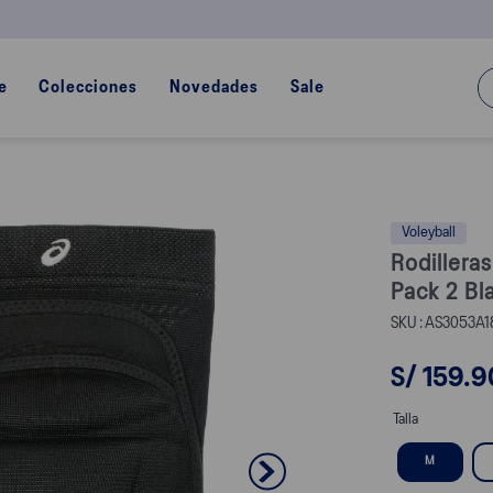
¿Q
e
Colecciones
Novedades
Sale
Voleyball
Rodillera
Pack 2 Bl
AS3053A18
S/
159
.
9
Talla
M