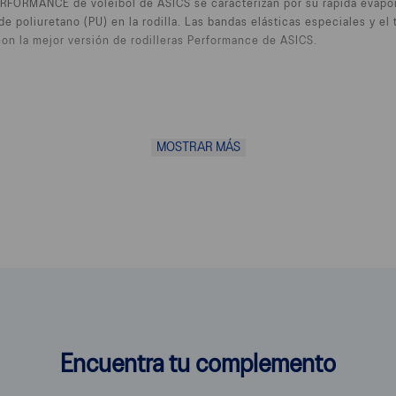
PERFORMANCE de voleibol de ASICS se caracterizan por su rápida evapo
de poliuretano (PU) en la rodilla. Las bandas elásticas especiales y el
con la mejor versión de rodilleras Performance de ASICS.
MOSTRAR MÁS
olor.
, 13% poliéster, 13% caucho
Encuentra tu complemento