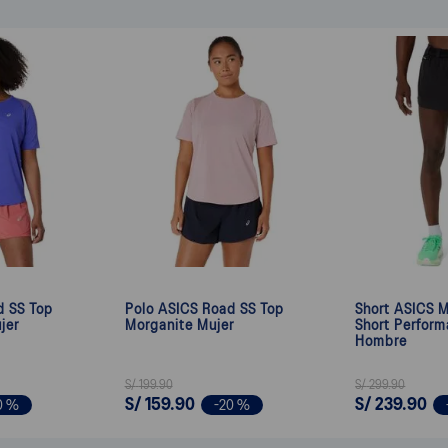
d SS Top
Polo ASICS Road SS Top
Short ASICS M
jer
Morganite Mujer
Short Perform
Hombre
S/
199
.
90
S/
299
.
90
S/
159
.
90
S/
239
.
90
0 %
-
20 %