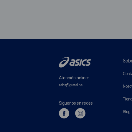
Sobr
Cont
Atención online:
asics@gretel.pe
Noso
Tien
Síguenos en redes
Blog