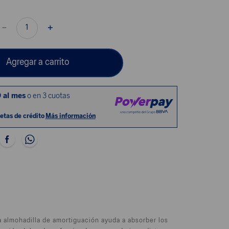
－
＋
Agregar a carrito
la almohadilla de amortiguación ayuda a absorber los