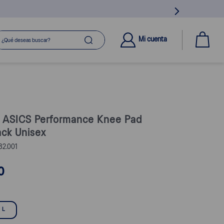
ué deseas buscar?
Mi cuenta
s ASICS Performance Knee Pad
ack Unisex
2.001
0
L