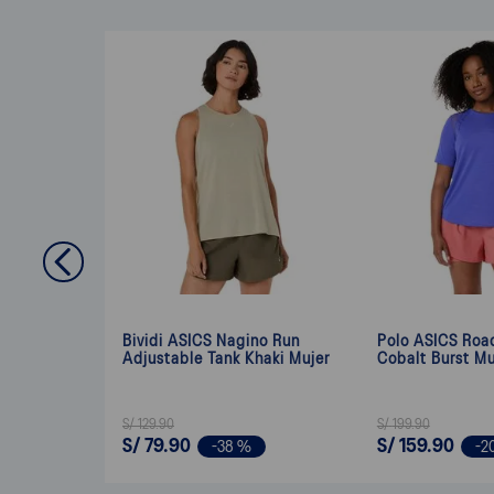
Bividi ASICS Nagino Run
Polo ASICS Roa
Adjustable Tank Khaki Mujer
Cobalt Burst Mu
S/
129
.
90
S/
199
.
90
S/
79
.
90
S/
159
.
90
-
38 %
-
2