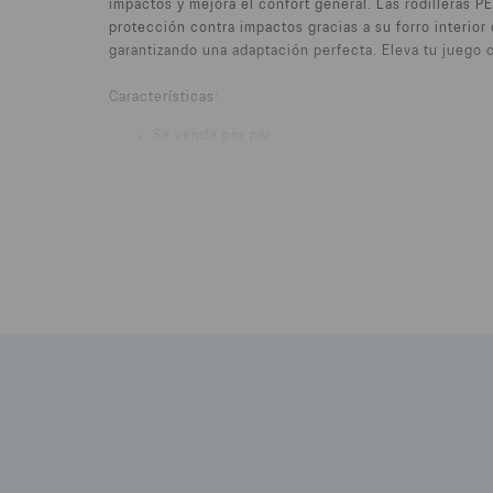
impactos y mejora el confort general. Las rodilleras 
protección contra impactos gracias a su forro interior 
garantizando una adaptación perfecta. Eleva tu juego 
Características:
Se vende por par
Modelo de primera calidad
Apoyando y protegiendo su rodilla
Absorción impactante
Ajuste firme y preciso
Accesible con un tejido ventilado que reduce el 
Rápido y fácil de poner y quitar.
Material principal: 60% algodón, 14% poliamida
Acolchado: 100% poliuretano
Tallas pequeñas, medianas y grandes