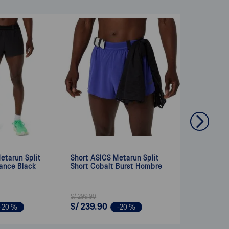
etarun Split
Short ASICS Metarun Split
ance Black
Short Cobalt Burst Hombre
S/
299
.
90
S/
239
.
90
-
20 %
-
20 %