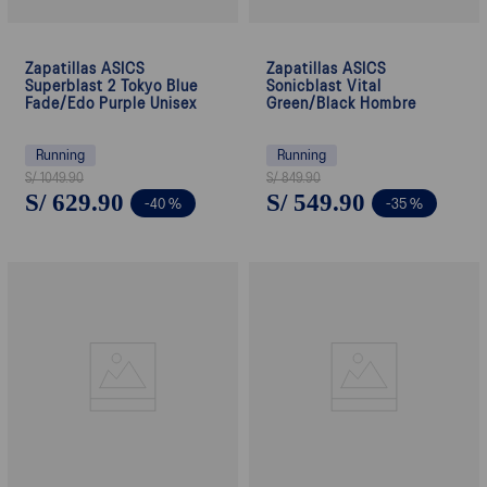
Zapatillas ASICS
Zapatillas ASICS
Superblast 2 Tokyo Blue
Sonicblast Vital
Fade/Edo Purple Unisex
Green/Black Hombre
Running
Running
S/
1049
.
90
S/
849
.
90
S/
629
.
90
S/
549
.
90
-
40 %
-
35 %