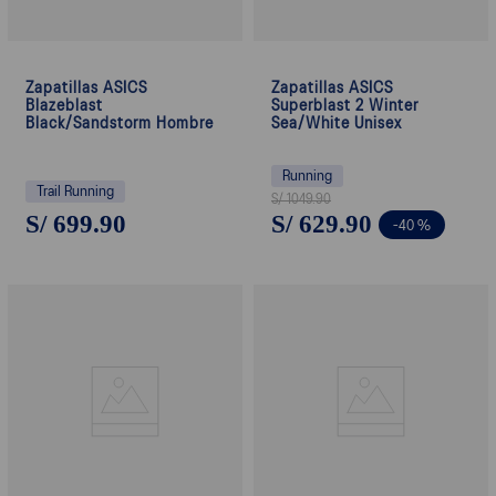
Zapatillas ASICS
Zapatillas ASICS
Blazeblast
Superblast 2 Winter
Black/Sandstorm Hombre
Sea/White Unisex
Running
Trail Running
S/
1049
.
90
S/
699
.
90
S/
629
.
90
-
40 %