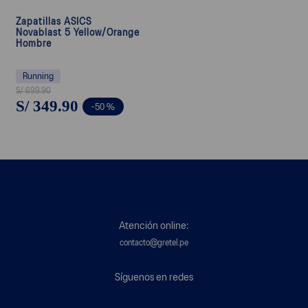
Zapatillas ASICS
Novablast 5 Yellow/Orange
Hombre
Running
S/
699
.
90
S/
349
.
90
-
50 %
Atención online:
contacto@gretel.pe
Síguenos en redes