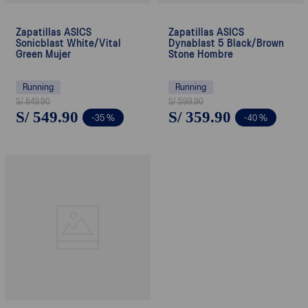
Zapatillas ASICS
Zapatillas ASICS
Sonicblast White/Vital
Dynablast 5 Black/Brown
Green Mujer
Stone Hombre
Running
Running
S/
849
.
90
S/
599
.
90
S/
549
.
90
S/
359
.
90
-
35 %
-
40 %