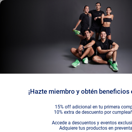
¡Hazte miembro y obtén beneficios 
15% off adicional en tu primera com
10% extra de descuento por cumplea
Accede a descuentos y eventos exclus
Adquiere tus productos en prevent