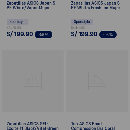
Zapatillas ASICS Japan S
Zapatillas ASICS Japan S
PF White/Vapor Mujer
PF White/Fresh Ice Mujer
Sportstyle
Sportstyle
S/
449
.
90
S/
449
.
90
S/
199
.
90
S/
199
.
90
-
56 %
-
56 %
Zapatillas ASICS GEL-
Top ASICS Road
Excite 11 Black/Vital Green
Compression Bra Coral