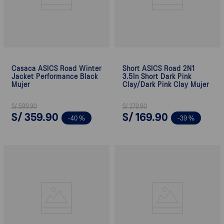
Casaca ASICS Road Winter
Short ASICS Road 2N1
Jacket Performance Black
3.5In Short Dark Pink
Mujer
Clay/Dark Pink Clay Mujer
S/
599
.
90
S/
279
.
90
S/
359
.
90
S/
169
.
90
-
40 %
-
39 %