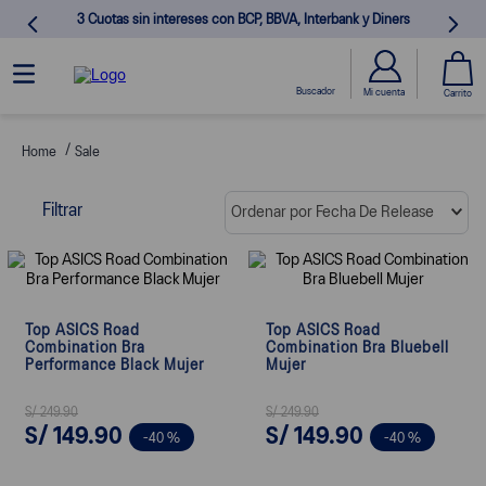
3 Cuotas sin intereses con BCP, BBVA, Interbank y Diners
Sale
Filtrar
Ordenar por
Fecha De Release
Top ASICS Road
Top ASICS Road
Combination Bra
Combination Bra Bluebell
Performance Black Mujer
Mujer
S/
249
.
90
S/
249
.
90
S/
149
.
90
S/
149
.
90
-
40 %
-
40 %