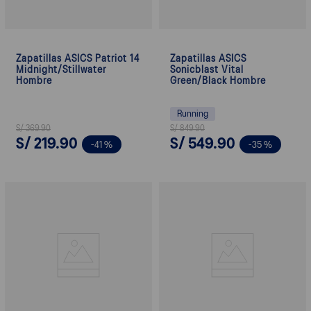
Zapatillas ASICS Patriot 14
Zapatillas ASICS
Midnight/Stillwater
Sonicblast Vital
Hombre
Green/Black Hombre
Running
S/
369
.
90
S/
849
.
90
S/
219
.
90
S/
549
.
90
-
41 %
-
35 %