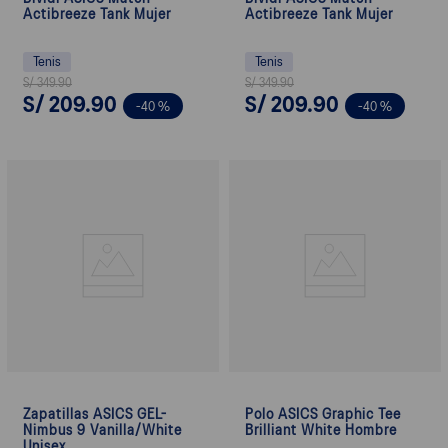
Actibreeze Tank Mujer
Actibreeze Tank Mujer
Tenis
Tenis
S/
349
.
90
S/
349
.
90
S/
209
.
90
S/
209
.
90
-
40 %
-
40 %
Zapatillas ASICS GEL-
Polo ASICS Graphic Tee
Nimbus 9 Vanilla/White
Brilliant White Hombre
Unisex