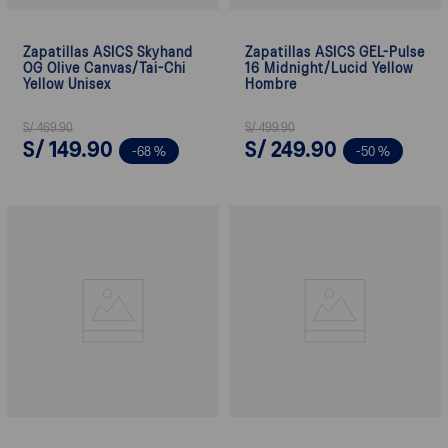
Zapatillas ASICS Skyhand
Zapatillas ASICS GEL-Pulse
OG Olive Canvas/Tai-Chi
16 Midnight/Lucid Yellow
Yellow Unisex
Hombre
S/
469
.
90
S/
499
.
90
S/
149
.
90
S/
249
.
90
-
68 %
-
50 %