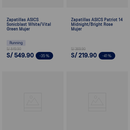
Zapatillas ASICS
Zapatillas ASICS Patriot 14
Sonicblast White/Vital
Midnight/Bright Rose
Green Mujer
Mujer
Running
S/
849
.
90
S/
369
.
90
S/
549
.
90
S/
219
.
90
-
35 %
-
41 %