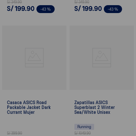
S/
349
.
90
S/
349
.
90
S/
199
.
90
S/
199
.
90
-
43 %
-
43 %
Casaca ASICS Road
Zapatillas ASICS
Packable Jacket Dark
Superblast 2 Winter
Currant Mujer
Sea/White Unisex
Running
S/
399
.
90
S/
1049
.
90