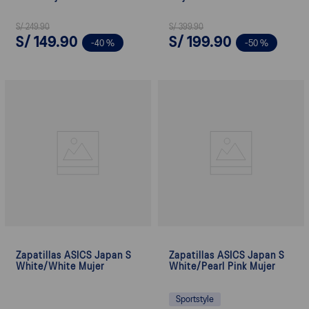
S/
249
.
90
S/
399
.
90
S/
149
.
90
S/
199
.
90
-
40 %
-
50 %
Zapatillas ASICS Japan S
Zapatillas ASICS Japan S
White/White Mujer
White/Pearl Pink Mujer
Sportstyle