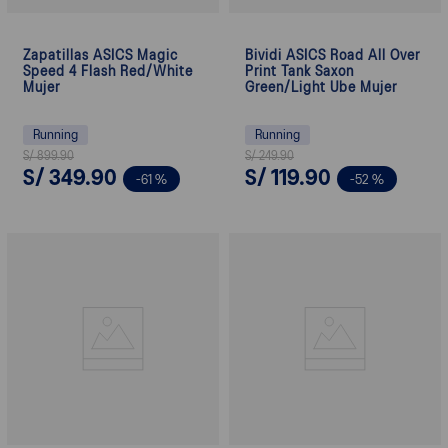
Zapatillas ASICS Magic
Bividi ASICS Road All Over
Speed 4 Flash Red/White
Print Tank Saxon
Mujer
Green/Light Ube Mujer
Running
Running
S/
899
.
90
S/
249
.
90
S/
349
.
90
S/
119
.
90
-
61 %
-
52 %