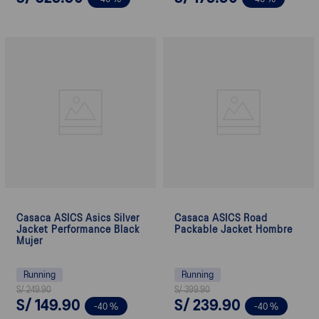
Casaca ASICS Asics Silver
Casaca ASICS Road
Jacket Performance Black
Packable Jacket Hombre
Mujer
Running
Running
S/
249
.
90
S/
399
.
90
S/
149
.
90
S/
239
.
90
-
40 %
-
40 %