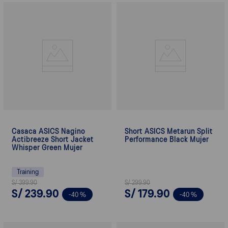
Casaca ASICS Nagino
Short ASICS Metarun Split
Actibreeze Short Jacket
Performance Black Mujer
Whisper Green Mujer
Training
S/
399
.
90
S/
299
.
90
S/
239
.
90
S/
179
.
90
-
40 %
-
40 %