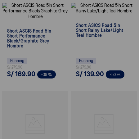
Short ASICS Road 5In
Short Rainy Lake/Light
Short ASCIS Road 5In
Teal Hombre
Short Performance
Black/Graphite Grey
Hombre
Running
Running
S/
279
.
90
S/
279
.
90
S/
169
.
90
S/
139
.
90
-
39 %
-
50 %