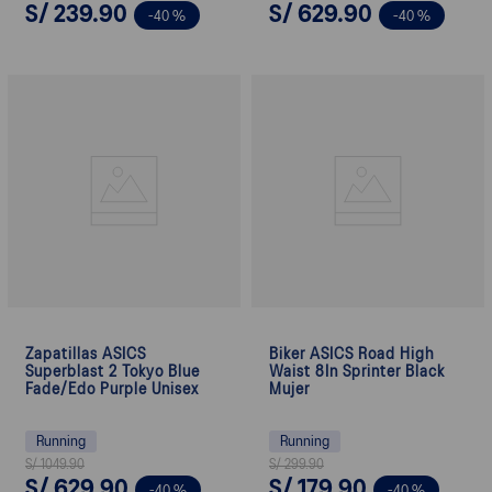
S/
239
.
90
S/
629
.
90
-
40 %
-
40 %
Zapatillas ASICS
Biker ASICS Road High
Superblast 2 Tokyo Blue
Waist 8In Sprinter Black
Fade/Edo Purple Unisex
Mujer
Running
Running
S/
1049
.
90
S/
299
.
90
S/
629
.
90
S/
179
.
90
-
40 %
-
40 %