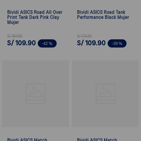
Bividi ASICS Road All Over
Bividi ASICS Road Tank
Print Tank Dark Pink Clay
Performance Black Mujer
Mujer
S/
189
.
90
S/
179
.
90
S/
109
.
90
S/
109
.
90
-
42 %
-
39 %
Bividi ASICS Match
Bividi ASICS Match