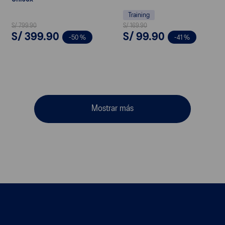
Training
S/
799
.
90
S/
169
.
90
S/
399
.
90
S/
99
.
90
-
50 %
-
41 %
Mostrar más