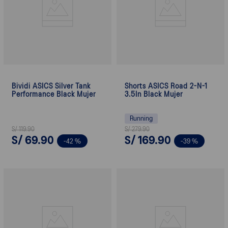
Bividi ASICS Silver Tank
Shorts ASICS Road 2-N-1
Performance Black Mujer
3.5In Black Mujer
Running
S/
119
.
90
S/
279
.
90
S/
69
.
90
S/
169
.
90
-
42 %
-
39 %