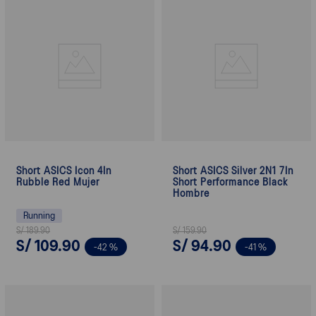
Short ASICS Icon 4In
Short ASICS Silver 2N1 7In
Rubble Red Mujer
Short Performance Black
Hombre
Running
S/
189
.
90
S/
159
.
90
S/
109
.
90
S/
94
.
90
-
42 %
-
41 %