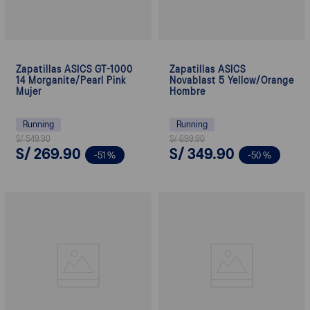
Zapatillas ASICS GT-1000
Zapatillas ASICS
14 Morganite/Pearl Pink
Novablast 5 Yellow/Orange
Mujer
Hombre
Running
Running
S/
549
.
90
S/
699
.
90
S/
269
.
90
S/
349
.
90
-
51 %
-
50 %