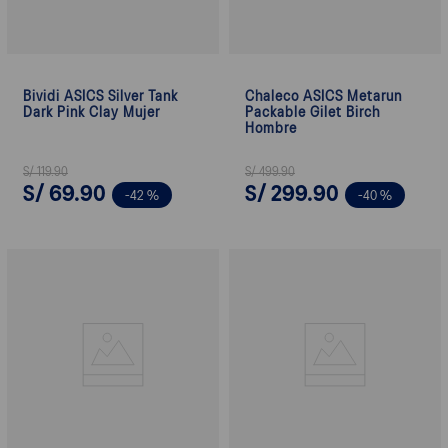
Bividi ASICS Silver Tank
Chaleco ASICS Metarun
Dark Pink Clay Mujer
Packable Gilet Birch
Hombre
S/
119
.
90
S/
499
.
90
S/
69
.
90
S/
299
.
90
-
42 %
-
40 %