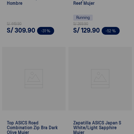
Hombre
Reef Mujer
Running
S/
449
.
90
S/
269
.
90
S/
309
.
90
S/
129
.
90
-
31 %
-
52 %
Top ASICS Road
Zapatilla ASICS Japan S
Combination Zip Bra Dark
White/Light Sapphire
Olive Mujer
Mujer