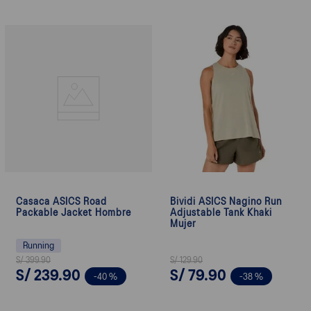
Casaca ASICS Road
Bividi ASICS Nagino Run
Packable Jacket Hombre
Adjustable Tank Khaki
Mujer
Running
S/
399
.
90
S/
129
.
90
S/
239
.
90
S/
79
.
90
-
40 %
-
38 %