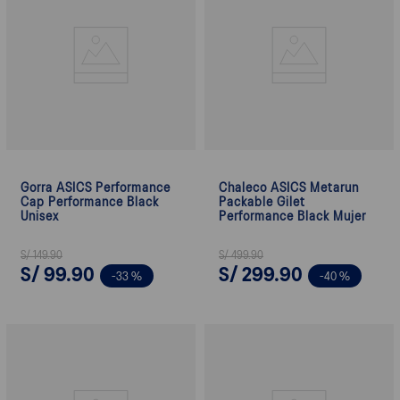
Gorra ASICS Performance
Chaleco ASICS Metarun
Cap Performance Black
Packable Gilet
Unisex
Performance Black Mujer
S/
149
.
90
S/
499
.
90
S/
99
.
90
S/
299
.
90
-
33 %
-
40 %