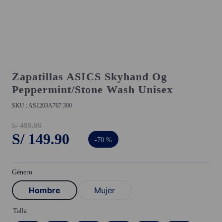
Zapatillas ASICS Skyhand Og
Peppermint/Stone Wash Unisex
AS1203A767.300
S/
499
.
90
S/
149
.
90
-
70 %
Género
Hombre
Mujer
Talla