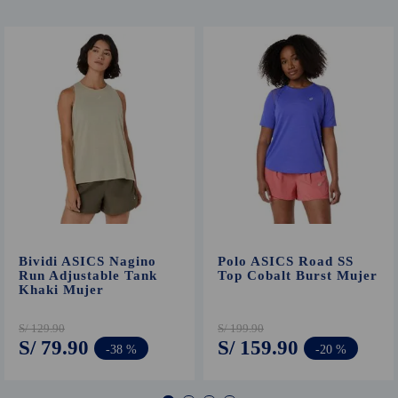
Bividi ASICS Nagino
Polo ASICS Road SS
Run Adjustable Tank
Top Cobalt Burst Mujer
Khaki Mujer
S/
129
.
90
S/
199
.
90
S/
79
.
90
S/
159
.
90
-
38 %
-
20 %