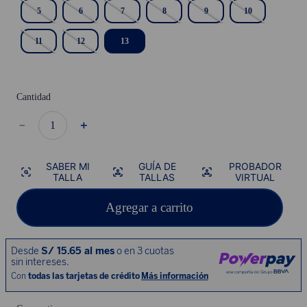
5
6
7
8
9
10
11
12
13
Cantidad
－
＋
SABER MI
GUÍA DE
PROBADOR
TALLA
TALLAS
VIRTUAL
Agregar a carrito