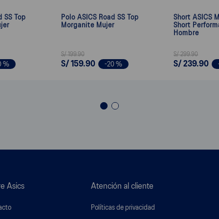
d SS Top
Polo ASICS Road SS Top
Short ASICS M
jer
Morganite Mujer
Short Perform
Hombre
S/
199
.
90
S/
299
.
90
S/
159
.
90
S/
239
.
90
0 %
-
20 %
e Asics
Atención al cliente
acto
Políticas de privacidad