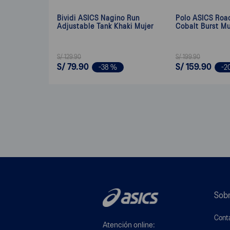
Bividi ASICS Nagino Run
Polo ASICS Roa
Adjustable Tank Khaki Mujer
Cobalt Burst Mu
S/
129
.
90
S/
199
.
90
S/
79
.
90
S/
159
.
90
-
38 %
-
2
Sobr
Cont
Atención online: