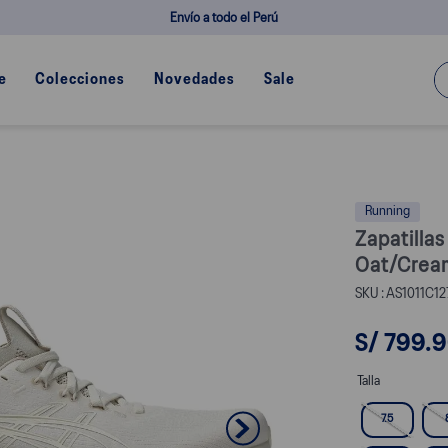
Envío a todo el Perú
¿Q
e
Colecciones
Novedades
Sale
Running
Zapatilla
Oat/Crea
AS1011C12
S/
799
.
9
Talla
7.5