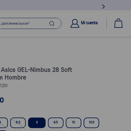
ué deseas buscar?
Mi cuenta
s Asics GEL-Nimbus 28 Soft
m Hombre
7.251
0
8
8.5
9
9.5
10
10.5