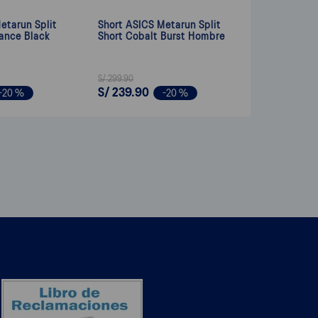
etarun Split
Short ASICS Metarun Split
ance Black
Short Cobalt Burst Hombre
S/
299
.
90
S/
239
.
90
-
20 %
-
20 %