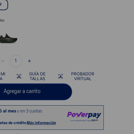
12
les
－
＋
 MI
GUÍA DE
PROBADOR
A
TALLAS
VIRTUAL
Agregar a carrito