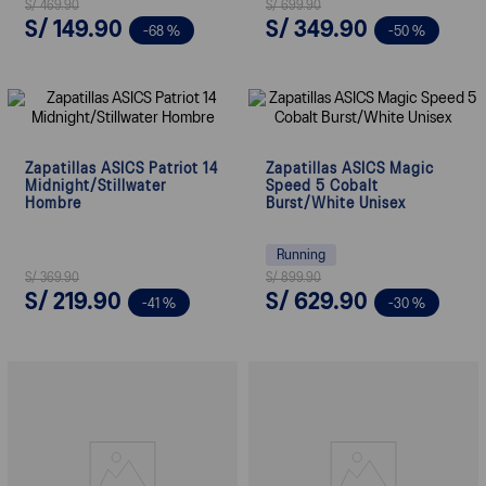
S/
469
.
90
S/
699
.
90
S/
149
.
90
S/
349
.
90
-
68 %
-
50 %
Zapatillas ASICS Patriot 14
Zapatillas ASICS Magic
Midnight/Stillwater
Speed 5 Cobalt
Hombre
Burst/White Unisex
Running
S/
369
.
90
S/
899
.
90
S/
219
.
90
S/
629
.
90
-
41 %
-
30 %