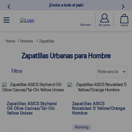
¡Envíos a todo el país!
Zapatillas para hombre ASICS Perú
Hombre
Zapatillas
Zapatillas Urbanas para Hombre
Encuentra modelos deportivos, urbanos y de ru
Compra zapatillas originales con envío gratis en todo Perú
Filtrar
Relevancia
Zapatillas ASICS Skyhand
Zapatillas ASICS
OG Olive Canvas/Tai-Chi
Novablast 5 Yellow/Orange
Yellow Unisex
Hombre
Running