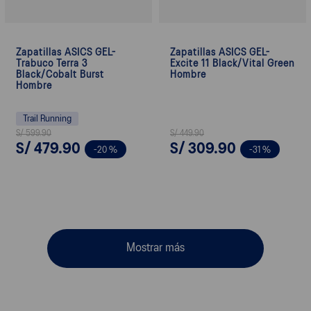
Zapatillas ASICS GEL-
Zapatillas ASICS GEL-
Trabuco Terra 3
Excite 11 Black/Vital Green
Black/Cobalt Burst
Hombre
Hombre
Trail Running
S/
599
.
90
S/
449
.
90
S/
479
.
90
S/
309
.
90
-
20 %
-
31 %
Mostrar más