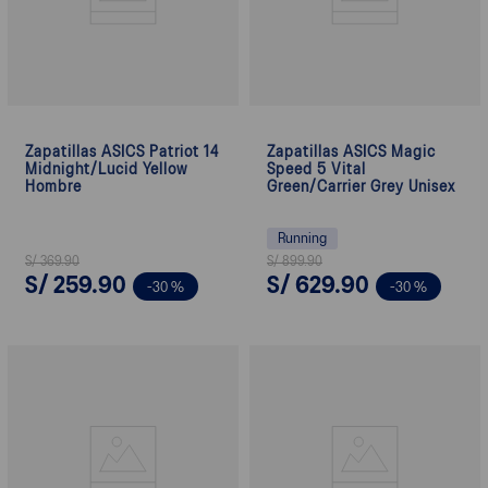
Zapatillas ASICS Patriot 14
Zapatillas ASICS Magic
Midnight/Lucid Yellow
Speed 5 Vital
Hombre
Green/Carrier Grey Unisex
Running
S/
369
.
90
S/
899
.
90
S/
259
.
90
S/
629
.
90
-
30 %
-
30 %