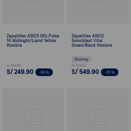
Zapatillas ASICS GEL-Pulse
Zapatillas ASICS
16 Midnight/Lucid Yellow
Sonicblast Vital
Hombre
Green/Black Hombre
Running
S/
499
.
90
S/
849
.
90
S/
249
.
90
S/
549
.
90
-
50 %
-
35 %