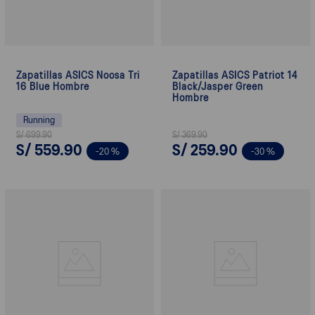
Zapatillas ASICS Noosa Tri
Zapatillas ASICS Patriot 14
16 Blue Hombre
Black/Jasper Green
Hombre
Running
S/
699
.
90
S/
369
.
90
S/
559
.
90
S/
259
.
90
-
20 %
-
30 %