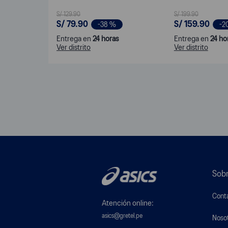
S/
129
.
90
S/
199
.
90
S/
79
.
90
S/
159
.
90
-
38 %
-
2
Entrega en
24 horas
Entrega en
24 ho
Ver distrito
Ver distrito
Sobr
Cont
Atención online:
asics@gretel.pe
Noso