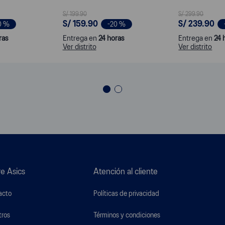
S/
199
.
90
S/
299
.
90
S/
159
.
90
S/
239
.
90
0 %
-
20 %
ras
Entrega en
24 horas
Entrega en
24 
Ver distrito
Ver distrito
e Asics
Atención al cliente
acto
Políticas de privacidad
tros
Términos y condiciones