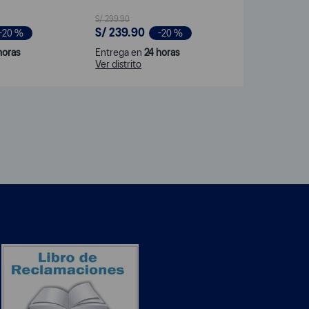
S/
299
.
90
S/
239
.
90
-
20 %
-
20 %
horas
Entrega en
24 horas
Ver distrito