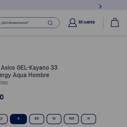
ué deseas buscar?
Mi cuenta
s Asics GEL-Kayano 33
ergy Aqua Hombre
7.100
0
.5
9
9.5
10
10.5
11