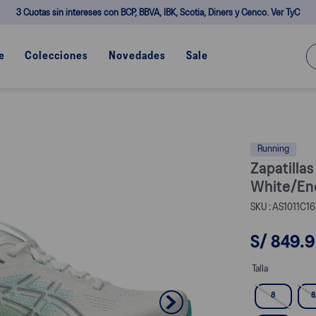
3 Cuotas sin intereses con BCP, BBVA, IBK, Scotia, Diners y Cenco. Ver TyC
¿Q
e
Colecciones
Novedades
Sale
Running
Zapatilla
White/En
AS1011C16
S/
849
.
9
Talla
8
8