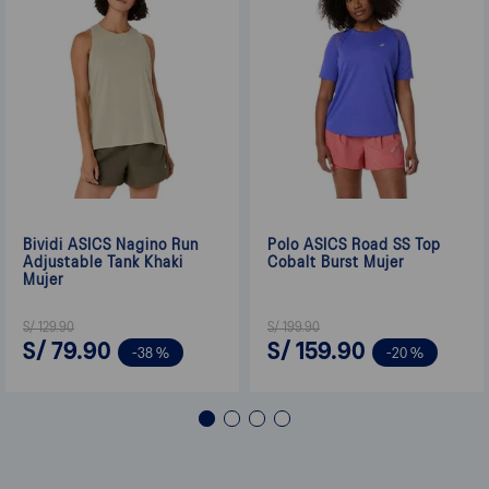
Bividi ASICS Nagino Run
Polo ASICS Road SS Top
Adjustable Tank Khaki
Cobalt Burst Mujer
Mujer
S/
129
.
90
S/
199
.
90
S/
79
.
90
S/
159
.
90
-
38 %
-
20 %