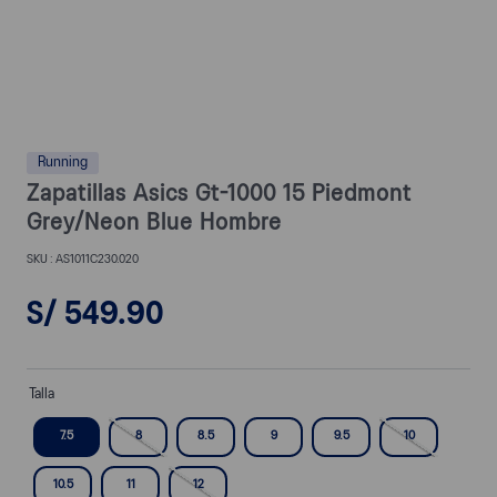
Running
Zapatillas Asics Gt-1000 15 Piedmont
Grey/Neon Blue Hombre
AS1011C230.020
S/
549
.
90
Talla
7.5
8
8.5
9
9.5
10
10.5
11
12