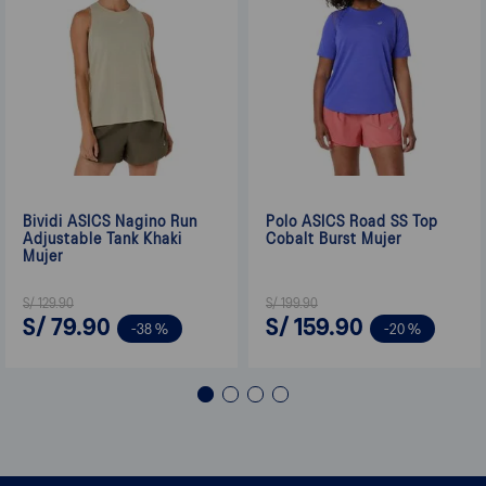
Bividi ASICS Nagino Run
Polo ASICS Road SS Top
Adjustable Tank Khaki
Cobalt Burst Mujer
Mujer
S/
129
.
90
S/
199
.
90
S/
79
.
90
S/
159
.
90
-
38 %
-
20 %