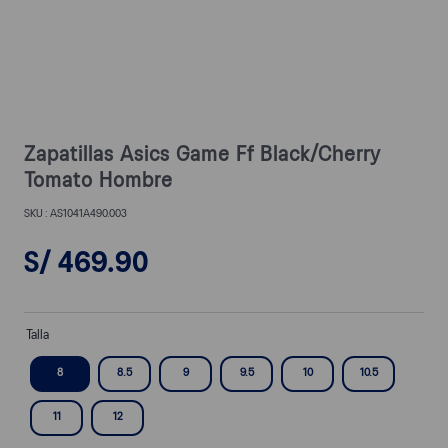
Zapatillas Asics Game Ff Black/Cherry
Tomato Hombre
AS1041A490.003
S/
469
.
90
Talla
8
8.5
9
9.5
10
10.5
11
12