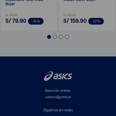
Mujer
S/
129
.
90
S/
199
.
90
S/
79
.
90
S/
159
.
90
-
38 %
-
20 %
Atención online:
contacto@gretel.pe
Síguenos en redes