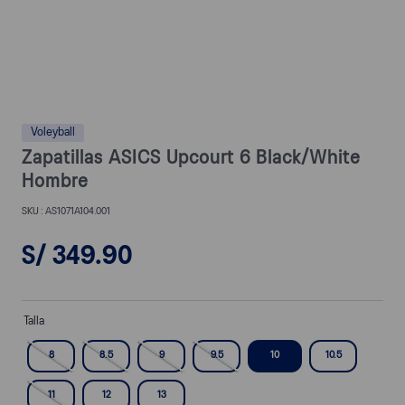
Voleyball
Zapatillas ASICS Upcourt 6 Black/White
Hombre
AS1071A104.001
S/
349
.
90
Talla
8
8.5
9
9.5
10
10.5
11
12
13