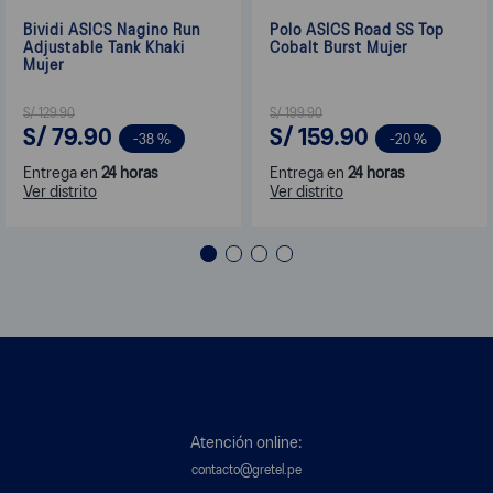
Bividi ASICS Nagino Run
Polo ASICS Road SS Top
Adjustable Tank Khaki
Cobalt Burst Mujer
Mujer
S/
129
.
90
S/
199
.
90
S/
79
.
90
S/
159
.
90
-
38 %
-
20 %
Entrega en
24 horas
Entrega en
24 horas
Ver distrito
Ver distrito
Atención online:
contacto@gretel.pe