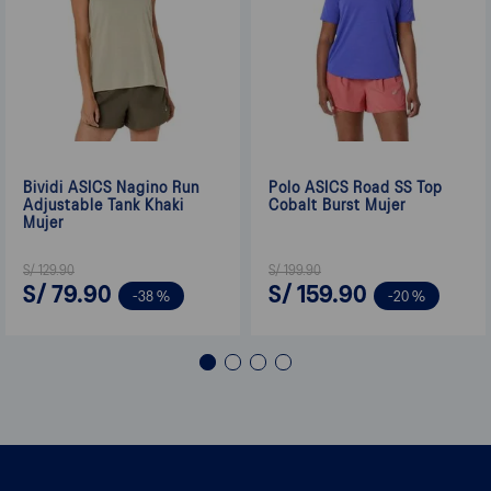
Bividi ASICS Nagino Run
Polo ASICS Road SS Top
Adjustable Tank Khaki
Cobalt Burst Mujer
Mujer
S/
129
.
90
S/
199
.
90
S/
79
.
90
S/
159
.
90
-
38 %
-
20 %