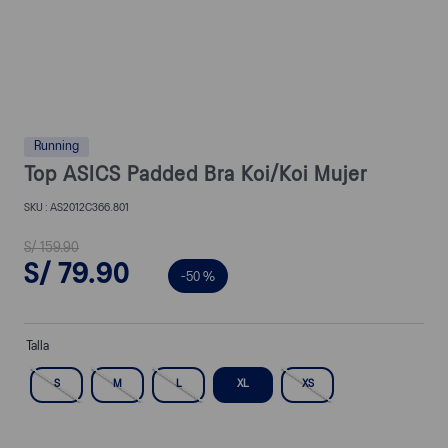
Running
Top ASICS Padded Bra Koi/Koi Mujer
AS2012C366.801
S/
159
.
90
S/
79
.
90
-
50 %
Talla
S
M
L
XL
XS