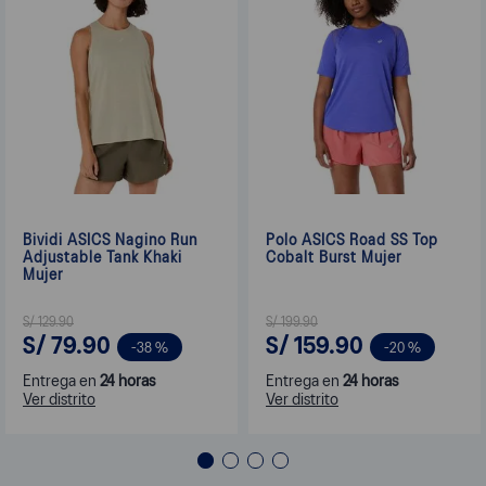
Bividi ASICS Nagino Run
Polo ASICS Road SS Top
Adjustable Tank Khaki
Cobalt Burst Mujer
Mujer
S/
129
.
90
S/
199
.
90
S/
79
.
90
S/
159
.
90
-
38 %
-
20 %
Entrega en
24 horas
Entrega en
24 horas
Ver distrito
Ver distrito