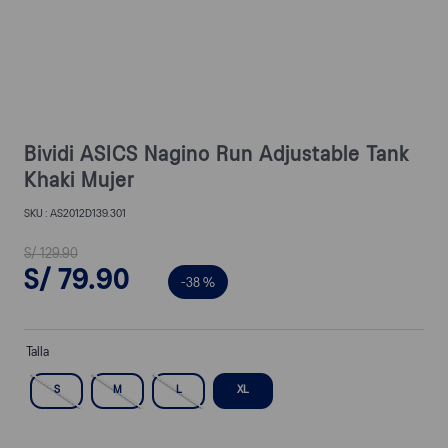
Bividi ASICS Nagino Run Adjustable Tank
Khaki Mujer
AS2012D139.301
S/
129
.
90
S/
79
.
90
-
38 %
Talla
S
M
L
XL