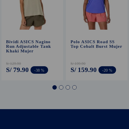
Bividi ASICS Nagino
Polo ASICS Road SS
Run Adjustable Tank
Top Cobalt Burst Mujer
Khaki Mujer
S/
129
.
90
S/
199
.
90
S/
79
.
90
S/
159
.
90
-
38 %
-
20 %