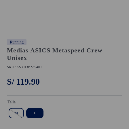
Running
Medias ASICS Metaspeed Crew
Unisex
AS3013B225.400
S/
119
.
90
Talla
M
L