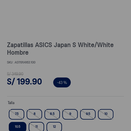
Zapatillas ASICS Japan S White/White
Hombre
AS1191A163.100
S/
349
.
90
S/
199
.
90
-
43 %
Talla
7.5
8
8.5
9
9.5
10
10.5
11
12