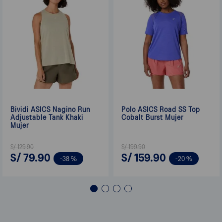
Bividi ASICS Nagino Run
Polo ASICS Road SS Top
Adjustable Tank Khaki
Cobalt Burst Mujer
Mujer
S/
129
.
90
S/
199
.
90
S/
79
.
90
S/
159
.
90
-
38 %
-
20 %