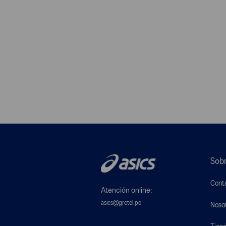
Sobr
Cont
Atención online:
asics@gretel.pe
Noso