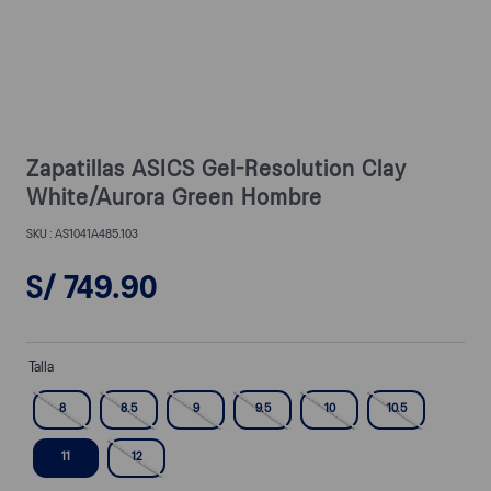
Zapatillas ASICS Gel-Resolution Clay
White/Aurora Green Hombre
AS1041A485.103
S/
749
.
90
Talla
8
8.5
9
9.5
10
10.5
11
12