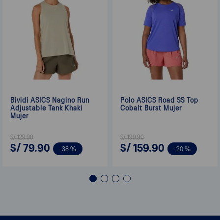
Bividi ASICS Nagino Run
Polo ASICS Road SS Top
Adjustable Tank Khaki
Cobalt Burst Mujer
Mujer
S/
129
.
90
S/
199
.
90
S/
79
.
90
S/
159
.
90
-
38 %
-
20 %